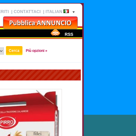
RITI
|
CONTATTACI
| ITALIAN
RSS
Più opzioni »