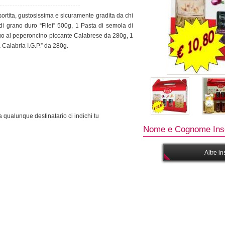
ortita, gustosissima e sicuramente gradita da chi
di grano duro “Filei” 500g, 1 Pasta di semola di
ugo al peperoncino piccante Calabrese da 280g, 1
 Calabria I.G.P.” da 280g.
 qualunque destinatario ci indichi tu
Nome e Cognome Inse
Altre i