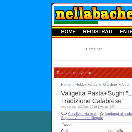
HOME
REGISTRATI
ENT
Cerca per
Database query error.
Home
»
Hobby, Fai da te, Giardino
»
Altro
Valigetta Pasta+Sughi "L
Tradizione Calabrese"
Avviso del 03 Dec 2018 | Visite: 859
Condividi via mail
Aggiungi ai prefer
Segnala Annuncio illegale
Tweet
Città:
tutta italia