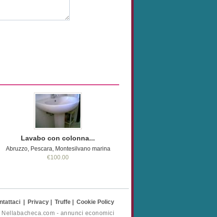
Lavabo con colonna...
Abruzzo, Pescara, Montesilvano marina
€100.00
ntattaci
|
Privacy
|
Truffe
|
Cookie Policy
- Nellabacheca.com - annunci economici