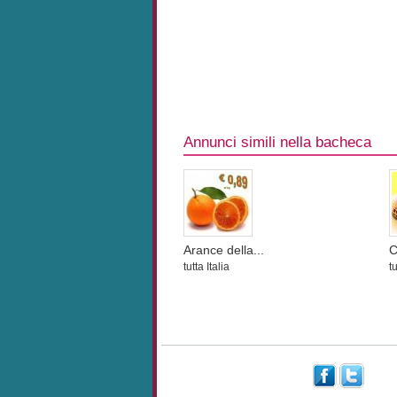
Annunci simili nella bacheca
Arance della...
C
tutta Italia
tu