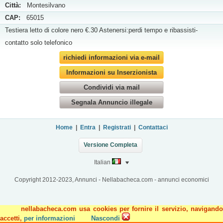
Città:
Montesilvano
CAP:
65015
Testiera letto di colore nero €.30 Astenersi:perdi tempo e ribassisti-
contatto solo telefonico
richiedi informazioni via e-mail
Informazioni su Inserzionista
Condividi via mail
Segnala Annuncio illegale
Home
|
Entra
|
Registrati
|
Contattaci
Versione Completa
Italian
Copyright 2012-2023, Annunci - Nellabacheca.com - annunci economici
nellabacheca.com usa cookies per fornire il servizio, navigando
accetti,
per informazioni
Nascondi