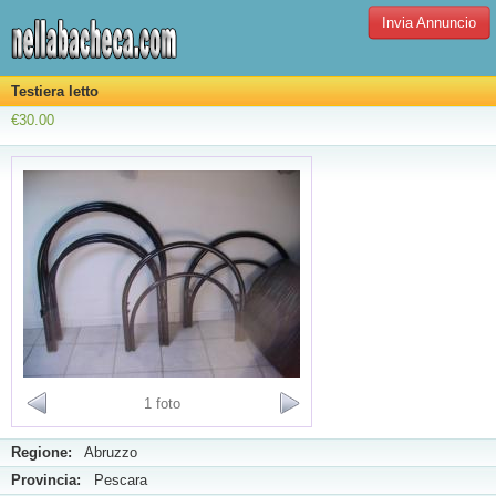
Invia Annuncio
Testiera letto
€30.00
1 foto
Regione:
Abruzzo
Provincia:
Pescara