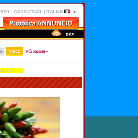
RITI
|
CONTATTACI
| ITALIAN
RSS
Più opzioni »
azioni