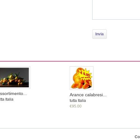
ssortimento...
Arance calabresi...
tta Italia
tutta Italia
€95.00
Co