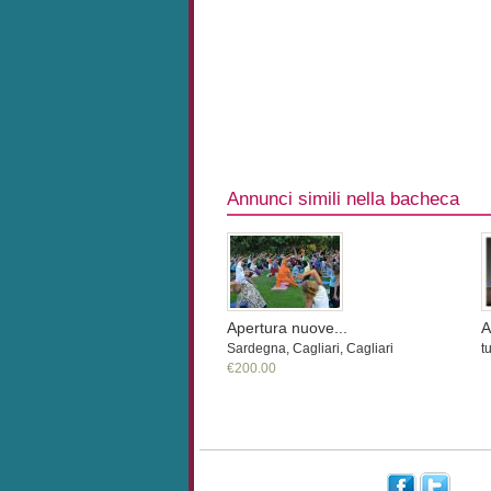
Annunci simili nella bacheca
Apertura nuove...
A
Sardegna, Cagliari, Cagliari
tu
€200.00