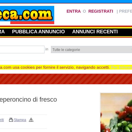
ENTRA
O
REGISTRATI
|
PREFE
RA
PUBBLICA ANNUNCIO
ANNUNCI RECENTI
in
.com usa cookies per fornire il servizio, navigando accetti.
Per Inform
peperoncino di fresco
iti
Stampa