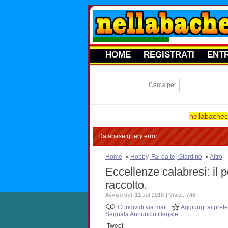
HOME
REGISTRATI
ENT
Cerca per
nellabacheca
Database query error.
Home
»
Hobby, Fai da te, Giardino
»
Altro
Eccellenze calabresi: il 
raccolto.
Avviso del 11 Jul 2018 | Visite: 748
Condividi via mail
Aggiungi ai prefer
Segnala Annuncio illegale
Tweet