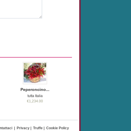
Peperoncino...
tutta Italia
€1,234.00
ntattaci
|
Privacy
|
Truffe
|
Cookie Policy