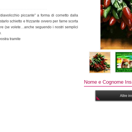
“diavolicchio piccante” a forma di cornetto dalla
arlo schietto e frizzante ovvero per farne scorta
nire (se volete…anche seguendo i nostri semplici
.
vostra tramite
Nome e Cognome Inse
Altre i