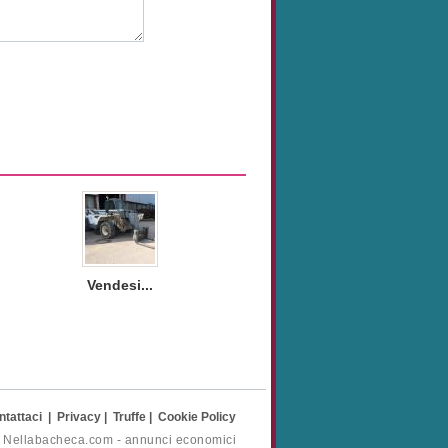
Vendesi...
ntattaci
|
Privacy
|
Truffe
|
Cookie Policy
- Nellabacheca.com - annunci economici