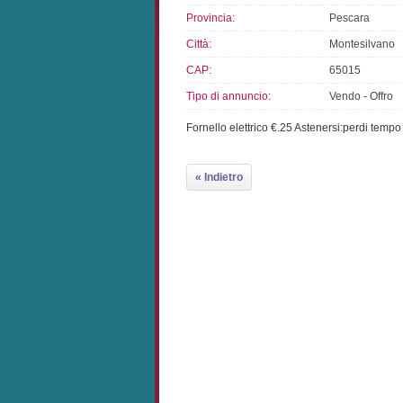
Provincia:
Pescara
Città:
Montesilvano
CAP:
65015
Tipo di annuncio:
Vendo - Offro
Fornello elettrico €.25 Astenersi:perdi tempo 
« Indietro