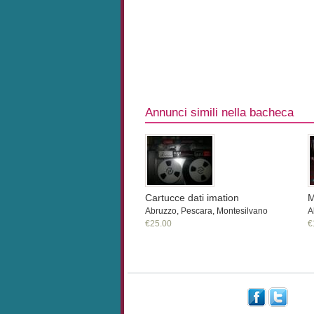
Annunci simili nella bacheca
Cartucce dati imation
M
Abruzzo, Pescara, Montesilvano
A
€25.00
€