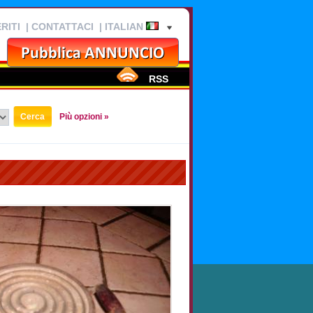
RITI
|
CONTATTACI
| ITALIAN
RSS
Più opzioni »