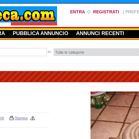
ENTRA
O
REGISTRATI
|
PREFE
RA
PUBBLICA ANNUNCIO
ANNUNCI RECENTI
in
iti
Stampa