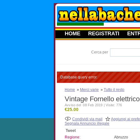
HOME
REGISTRATI
ENT
Cerca per
Database query error.
Home
»
Merci varie
»
Tutto il resto
Vintage Fornello elettrico
Avviso del 08 Feb 2019 | Visite: 776
€25.00
Condividi via mail
Aggiungi ai prefer
Segnala Annuncio illegale
Tweet
Regione:
Abruzzo