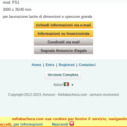
mod. PS1
3000 x 35/40 mm
per lavorazione lastre di dimensioni e spessore grande
richiedi informazioni via e-mail
Informazioni su Inserzionista
Condividi via mail
Segnala Annuncio illegale
Home
|
Entra
|
Registrati
|
Contattaci
Versione Completa
Italian
Copyright 2012-2023, Annunci - Nellabacheca.com - annunci economici
nellabacheca.com usa cookies per fornire il servizio, navigando
accetti,
per informazioni
Nascondi