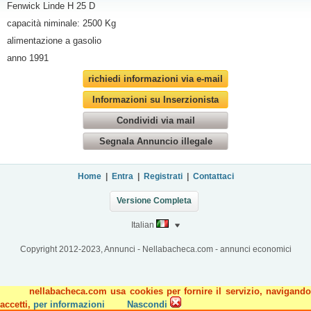
Fenwick Linde H 25 D
capacità niminale: 2500 Kg
alimentazione a gasolio
anno 1991
richiedi informazioni via e-mail
Informazioni su Inserzionista
Condividi via mail
Segnala Annuncio illegale
Home
|
Entra
|
Registrati
|
Contattaci
Versione Completa
Italian
Copyright 2012-2023, Annunci - Nellabacheca.com - annunci economici
nellabacheca.com usa cookies per fornire il servizio, navigando
accetti,
per informazioni
Nascondi