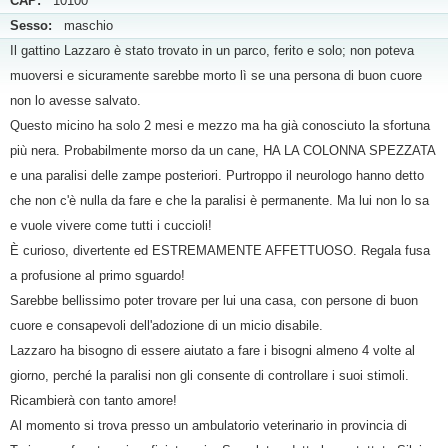
CAP:
10100
Sesso:
maschio
Il gattino Lazzaro è stato trovato in un parco, ferito e solo; non poteva
muoversi e sicuramente sarebbe morto lì se una persona di buon cuore
non lo avesse salvato.
Questo micino ha solo 2 mesi e mezzo ma ha già conosciuto la sfortuna
più nera. Probabilmente morso da un cane, HA LA COLONNA SPEZZATA
e una paralisi delle zampe posteriori. Purtroppo il neurologo hanno detto
che non c'è nulla da fare e che la paralisi è permanente. Ma lui non lo sa
e vuole vivere come tutti i cuccioli!
È curioso, divertente ed ESTREMAMENTE AFFETTUOSO. Regala fusa
a profusione al primo sguardo!
Sarebbe bellissimo poter trovare per lui una casa, con persone di buon
cuore e consapevoli dell'adozione di un micio disabile.
Lazzaro ha bisogno di essere aiutato a fare i bisogni almeno 4 volte al
giorno, perché la paralisi non gli consente di controllare i suoi stimoli.
Ricambierà con tanto amore!
Al momento si trova presso un ambulatorio veterinario in provincia di