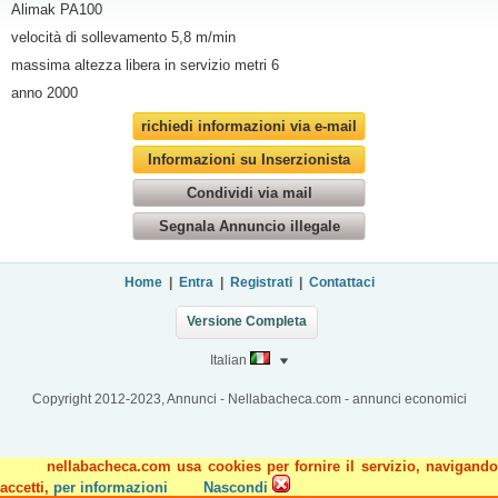
Alimak PA100
velocità di sollevamento 5,8 m/min
massima altezza libera in servizio metri 6
anno 2000
richiedi informazioni via e-mail
Informazioni su Inserzionista
Condividi via mail
Segnala Annuncio illegale
Home
|
Entra
|
Registrati
|
Contattaci
Versione Completa
Italian
Copyright 2012-2023, Annunci - Nellabacheca.com - annunci economici
nellabacheca.com usa cookies per fornire il servizio, navigando
accetti,
per informazioni
Nascondi