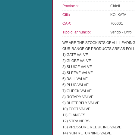
Provincia:
Chieti
Città:
KOLKATA
CAP:
700001
Tipo di annuncio:
Vendo - Offro
WE ARE THE STOCKISTS OF ALL LEADIN
OUR RANGE OF PRODUCTS ARE AS FOLL
1) GATE VALVE
2) GLOBE VALVE
3) SLUICE VALVE
4) SLEEVE VALVE
5) BALL VALVE
6) PLUG VALVE
7) CHECK VALVE
8) ROTARY VALVE
9) BUTTERFLY VALVE
10) FOOT VALVE
11) FLANGES
12) STRAINERS
13) PRESSURE REDUCING VALVE
14) NON RETURNING VALVE