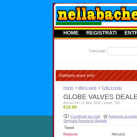
HOME
REGISTRATI
ENT
Cerca per
Database query error.
Home
»
Merci varie
»
Tutto il resto
GLOBE VALVES DEALE
Avviso del 11 May 2016 | Visite: 730
€12.00
Condividi via mail
Aggiungi ai prefer
Segnala Annuncio illegale
Tweet
Regione:
Abruzzo