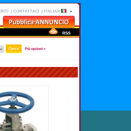
RITI
|
CONTATTACI
| ITALIAN
RSS
Più opzioni »