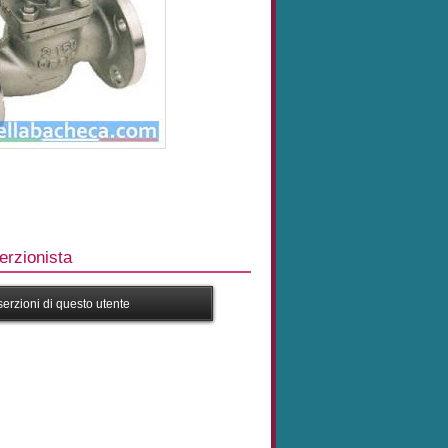
rzionista
nserzioni di questo utente