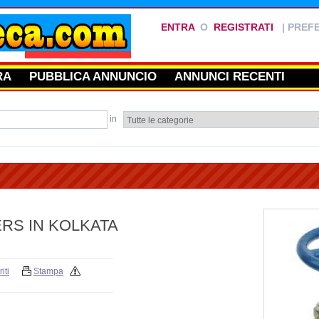
ENTRA
O
REGISTRATI
|
PREFE
RA
PUBBLICA ANNUNCIO
ANNUNCI RECENTI
in
RS IN KOLKATA
iti
Stampa