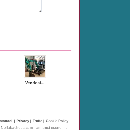
Vendesi...
ntattaci
|
Privacy
|
Truffe
|
Cookie Policy
- Nellabacheca.com - annunci economici