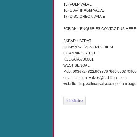
15) PULP VALVE
16) DIAPHRAGM VALVE
17) DISC CHECK VALVE
FOR ANY ENQUIRIES CONTACT US HERE:
AKBAR HAZRAT
ALIMAN VALVES EMPORIUM
8,CANNING STREET
KOLKATA-700001
WEST BENGAL
Mob:-9836724822,9038767669,990370909
email:- aliman_valves@rediffmail.com
website:- http://alimanvalvesemporium.page.t
« Indietro