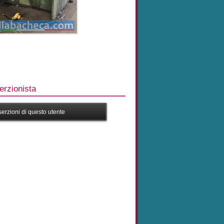
rzionista
nserzioni di questo utente