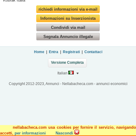
Kobrak Italia
richiedi informazioni via e-mail
Informazioni su Inserzionista
Condividi via mail
Segnala Annuncio illegale
Home
|
Entra
|
Registrati
|
Contattaci
Versione Completa
Italian
Copyright 2012-2023, Annunci - Nellabacheca.com - annunci economici
nellabacheca.com usa cookies per fornire il servizio, navigando
accetti,
per informazioni
Nascondi