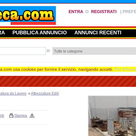
ENTRA
O
REGISTRATI
|
PREFE
RA
PUBBLICA ANNUNCIO
ANNUNCI RECENTI
in
.com usa cookies per fornire il servizio, navigando accetti.
Per Inform
zatura da Lavoro
»
Attrezzature Edili
iti
Stampa