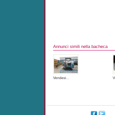
Annunci simili nella bacheca
Vendesi...
V