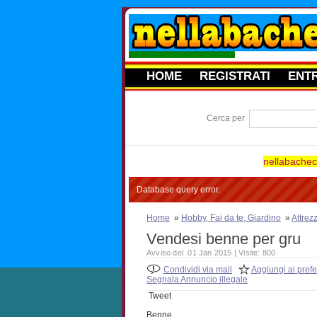
HOME
REGISTRATI
ENT
Cerca per
nellabacheca
Database query error.
Home
»
Hobby, Fai da te, Giardino
»
Attrez
Vendesi benne per gru
Avviso del 01 Jan 2015 | Visite: 800
Condividi via mail
Aggiungi ai prefer
Segnala Annuncio illegale
Tweet
Benne