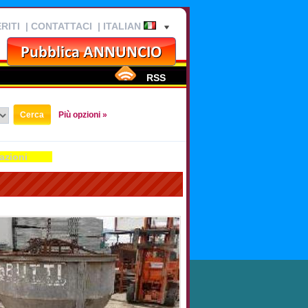
RITI
|
CONTATTACI
| ITALIAN
RSS
Più opzioni »
azioni