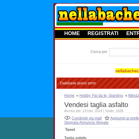
HOME
REGISTRATI
ENT
Cerca per
nellabacheca
Database query error.
Home
»
Hobby, Fai da te, Giardino
»
Attrez
Vendesi taglia asfalto
Avviso del 19 Dec 2014 | Visite: 1028
Condividi via mail
Aggiungi ai prefer
Segnala Annuncio illegale
Tweet
Taglia asfalto