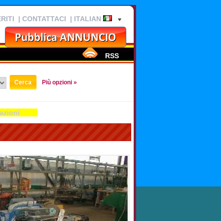
RITI
|
CONTATTACI
| ITALIAN
RSS
Più opzioni »
azioni