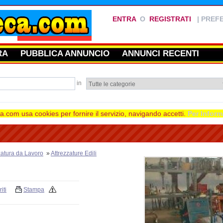
ENTRA
O
REGISTRATI
|
PREFE
RA
PUBBLICA ANNUNCIO
ANNUNCI RECENTI
in
.com usa cookies per fornire il servizio, navigando accetti.
Per Inform
zatura da Lavoro
»
Attrezzature Edili
iti
Stampa