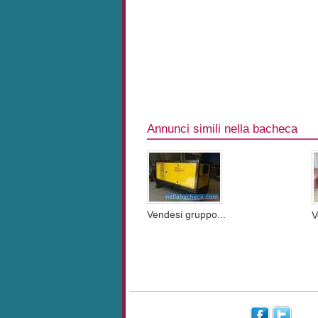
Annunci simili nella bacheca
Vendesi gruppo...
V