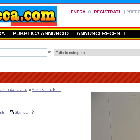
ENTRA
O
REGISTRATI
|
PREFE
RA
PUBBLICA ANNUNCIO
ANNUNCI RECENTI
in
zatura da Lavoro
»
Attrezzature Edili
iti
Stampa