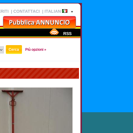
RITI
|
CONTATTACI
| ITALIAN
RSS
Più opzioni »