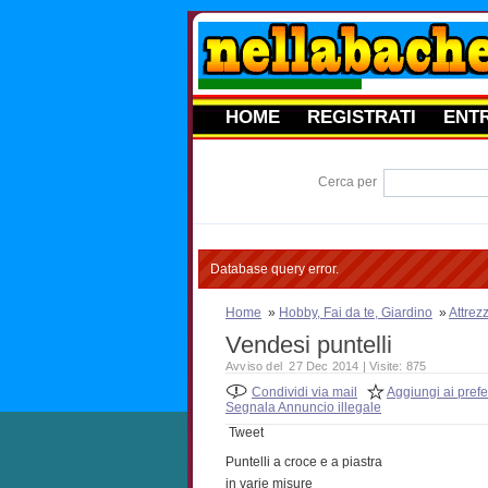
HOME
REGISTRATI
ENT
Cerca per
Database query error.
Home
»
Hobby, Fai da te, Giardino
»
Attrez
Vendesi puntelli
Avviso del 27 Dec 2014 | Visite: 875
Condividi via mail
Aggiungi ai prefer
Segnala Annuncio illegale
Tweet
Puntelli a croce e a piastra
in varie misure