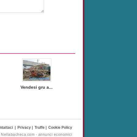
Vendesi gru a...
ntattaci
|
Privacy
|
Truffe
|
Cookie Policy
- Nellabacheca.com - annunci economici