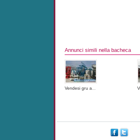
Annunci simili nella bacheca
Vendesi gru a...
V