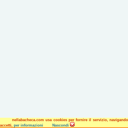
nellabacheca.com usa cookies per fornire il servizio, navigando
accetti,
per informazioni
Nascondi