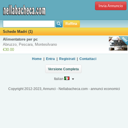
Invia Annuncio
Raffina
Schede Madri (1)
Alimentatore per pc
Abruzzo, Pescara, Montesilvano
€30.00
Home
|
Entra
|
Registrati
|
Contattaci
Versione Completa
Italian
Copyright 2012-2023, Annunci - Nellabacheca.com - annunci economici