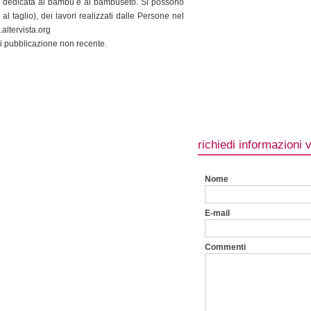
na dedicata al bambù e al bambuseto. Si possono
al taglio), dei lavori realizzati dalle Persone nel
altervista.org
i pubblicazione non recente.
richiedi informazioni 
Nome
E-mail
Commenti