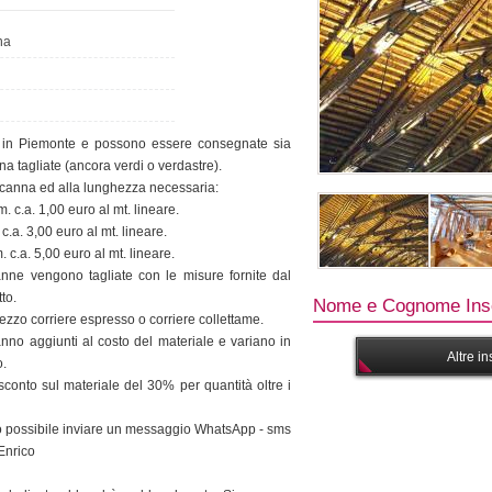
na
in Piemonte e possono essere consegnate sia
na tagliate (ancora verdi o verdastre).
la canna ed alla lunghezza necessaria:
c.a. 1,00 euro al mt. lineare.
a. 3,00 euro al mt. lineare.
c.a. 5,00 euro al mt. lineare.
canne vengono tagliate con le misure fornite dal
to.
Nome e Cognome Inse
a mezzo corriere espresso o corriere collettame.
vanno aggiunti al costo del materiale e variano in
Altre i
o.
sconto sul materiale del 30% per quantità oltre i
ivo possibile inviare un messaggio WhatsApp - sms
Enrico