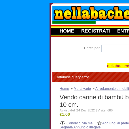
HOME
REGISTRATI
ENT
Cerca per
nellabacheca
Database query error.
Home
»
Merci varie
»
Arredamento e mobili
Vendo canne di bambù b
10 cm.
Avviso del 24 Dec 2022 | Visite: 686
€1.00
Condividi via mail
Aggiungi ai prefer
Segnala Annuncio illegale