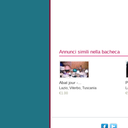
Annunci simili nella bacheca
Abat jour -...
P
Lazio, Viterbo, Tuscania
L
€1.00
€