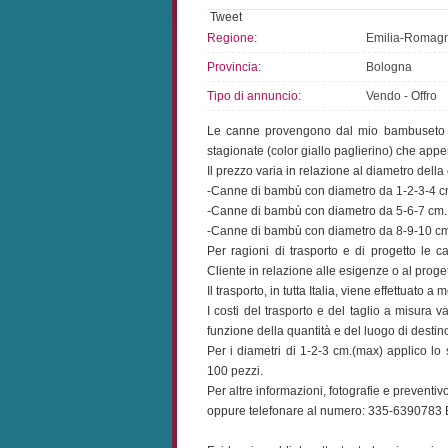
Tweet
Regione:
Emilia-Romag
Provincia:
Bologna
Tipo di annuncio:
Vendo - Offro
Le canne provengono dal mio bambuseto 
stagionate (color giallo paglierino) che appe
Il prezzo varia in relazione al diametro del
-Canne di bambù con diametro da 1-2-3-4 cm. 
-Canne di bambù con diametro da 5-6-7 cm. c.
-Canne di bambù con diametro da 8-9-10 cm. 
Per ragioni di trasporto e di progetto le 
Cliente in relazione alle esigenze o al proget
Il trasporto, in tutta Italia, viene effettuato 
I costi del trasporto e del taglio a misura 
funzione della quantità e del luogo di destin
Per i diametri di 1-2-3 cm.(max) applico lo 
100 pezzi.
Per altre informazioni, fotografie e prevent
oppure telefonare al numero: 335-6390783 