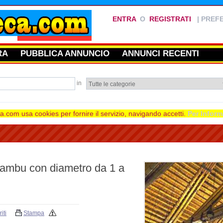
ENTRA
O
REGISTRATI
|
PREFE
RA
PUBBLICA ANNUNCIO
ANNUNCI RECENTI
in
.com usa cookies per fornire il servizio, navigando accetti.
Per Inform
ambu con diametro da 1 a
iti
Stampa