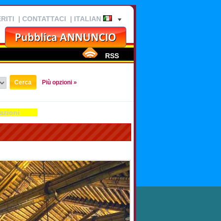
RITI
|
CONTATTACI
| ITALIAN
RSS
Più opzioni »
azioni