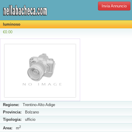
Invia Annuncio
luminoso
€0.00
Regione:
Trentino-Alto Adige
Provincia:
Bolzano
Tipologia:
ufficio
2
Area:
m