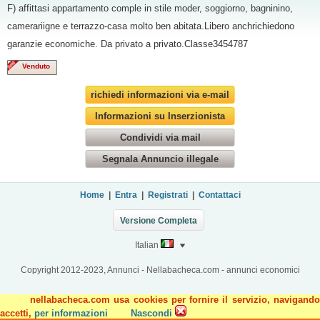
F) affittasi appartamento comple in stile moder, soggiorno, bagninino,
camerariigne e terrazzo-casa molto ben abitata.Libero anchrichiedono
garanzie economiche. Da privato a privato.Classe3454787
Venduto
richiedi informazioni via e-mail
Informazioni su Inserzionista
Condividi via mail
Segnala Annuncio illegale
Home
|
Entra
|
Registrati
|
Contattaci
Versione Completa
Italian
Copyright 2012-2023, Annunci - Nellabacheca.com - annunci economici
nellabacheca.com usa cookies per fornire il servizio, navigando
accetti,
per informazioni
Nascondi