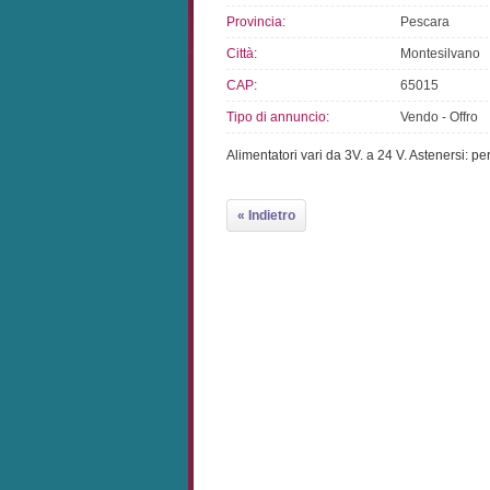
Provincia:
Pescara
Città:
Montesilvano
CAP:
65015
Tipo di annuncio:
Vendo - Offro
Alimentatori vari da 3V. a 24 V. Astenersi: p
« Indietro