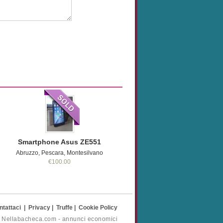
Smartphone Asus ZE551
Abruzzo, Pescara, Montesilvano
€100.00
ntattaci
|
Privacy
|
Truffe
|
Cookie Policy
- Nellabacheca.com - annunci economici