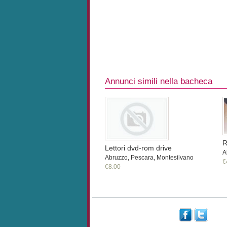
Annunci simili nella bacheca
R
Lettori dvd-rom drive
A
Abruzzo, Pescara, Montesilvano
€
€8.00