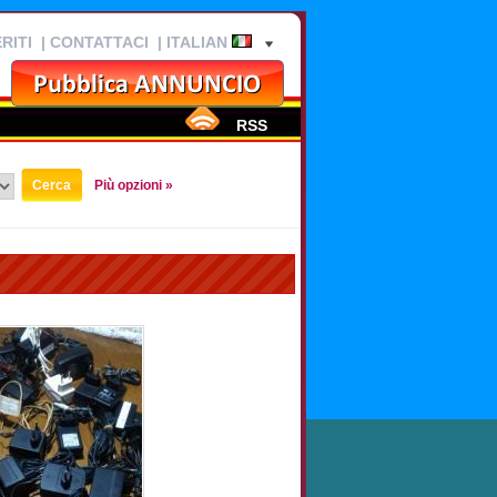
RITI
|
CONTATTACI
| ITALIAN
RSS
Più opzioni »