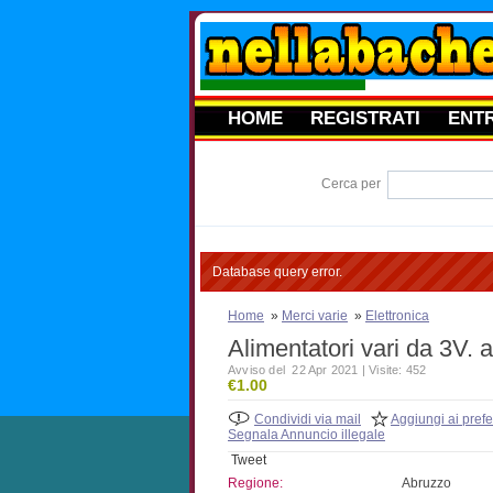
HOME
REGISTRATI
ENT
Cerca per
Database query error.
Home
»
Merci varie
»
Elettronica
Alimentatori vari da 3V. a
Avviso del 22 Apr 2021 | Visite: 452
€1.00
Condividi via mail
Aggiungi ai prefer
Segnala Annuncio illegale
Tweet
Regione:
Abruzzo