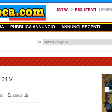
ENTRA
O
REGISTRATI
|
PREFE
RA
PUBBLICA ANNUNCIO
ANNUNCI RECENTI
in
 24 V.
iti
Stampa