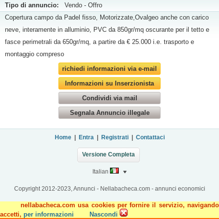
Tipo di annuncio:
Vendo - Offro
Copertura campo da Padel fisso, Motorizzate,Ovalgeo anche con carico
neve, interamente in alluminio, PVC da 850gr/mq oscurante per il tetto e
fasce perimetrali da 650gr/mq, a partire da € 25.000 i.e. trasporto e
montaggio compreso
richiedi informazioni via e-mail
Informazioni su Inserzionista
Condividi via mail
Segnala Annuncio illegale
Home
|
Entra
|
Registrati
|
Contattaci
Versione Completa
Italian
Copyright 2012-2023, Annunci - Nellabacheca.com - annunci economici
nellabacheca.com usa cookies per fornire il servizio, navigando
accetti,
per informazioni
Nascondi