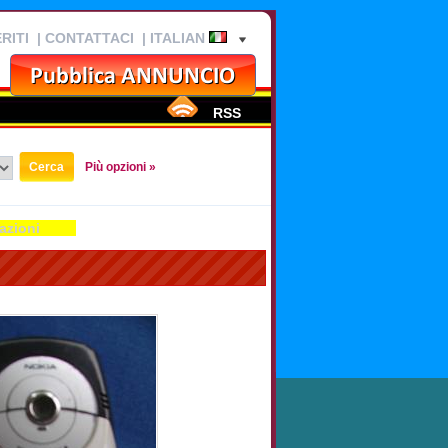
RITI
|
CONTATTACI
| ITALIAN
RSS
Più opzioni »
azioni