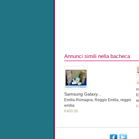
Annunci simili nella bacheca
n
Samsung Galaxy...
E
Emilia-Romagna, Reggio Emilia, reggio
e
emilia
€
€400.00