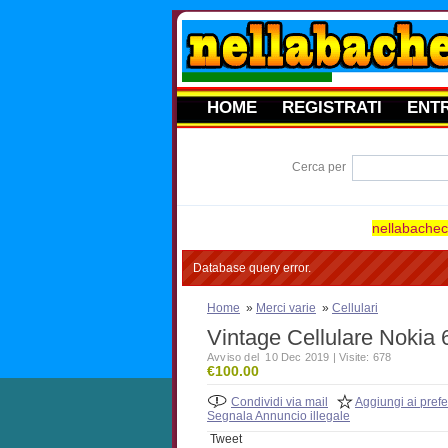
HOME
REGISTRATI
ENT
Cerca per
nellabacheca
Database query error.
Home
»
Merci varie
»
Cellulari
Vintage Cellulare Nokia
Avviso del 10 Dec 2019 | Visite: 678
€100.00
Condividi via mail
Aggiungi ai prefer
Segnala Annuncio illegale
Tweet