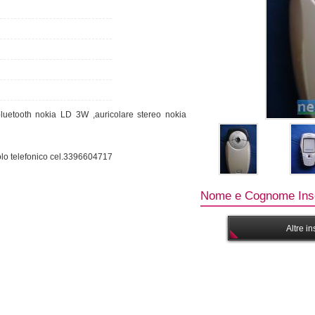
uetooth nokia LD 3W ,auricolare stereo nokia
solo telefonico cel.3396604717
Nome e Cognome Inse
Altre i