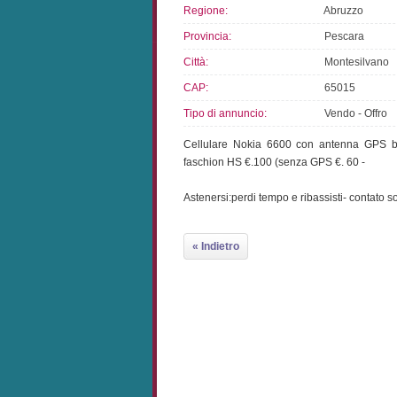
Regione:
Abruzzo
Provincia:
Pescara
Città:
Montesilvano
CAP:
65015
Tipo di annuncio:
Vendo - Offro
Cellulare Nokia 6600 con antenna GPS bl
faschion HS €.100 (senza GPS €. 60 -
Astenersi:perdi tempo e ribassisti- contato 
« Indietro