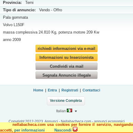
Provincia:
Terni
Tipo di annuncio:
Vendo - Offro
Pala gommata
Volvo L150F
massa complessiva 24.810 Kg, potenza motore 209 Kw
anno 2009
richiedi informazioni via e-mail
Informazioni su Inserzionista
Condividi via mail
Segnala Annuncio illegale
Home
|
Entra
|
Registrati
|
Contattaci
Versione Completa
Italian
Copyright 2012-2023, Annunci - Nellabacheca.com - annunci economici
nellabacheca.com usa cookies per fornire il servizio, navigando
accetti,
per informazioni
Nascondi