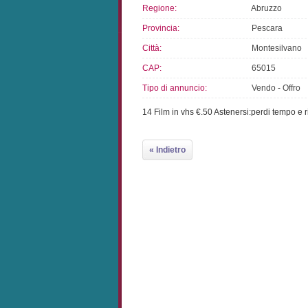
Regione:
Abruzzo
Provincia:
Pescara
Città:
Montesilvano
CAP:
65015
Tipo di annuncio:
Vendo - Offro
14 Film in vhs €.50 Astenersi:perdi tempo e ri
« Indietro