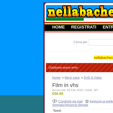
HOME
REGISTRATI
ENT
Cerca per
nellabacheca
Database query error.
Home
»
Merci varie
»
DVD & Video
Film in vhs
Avviso del 08 Feb 2019 | Visite: 927
€50.00
Condividi via mail
Aggiungi ai prefer
Segnala Annuncio illegale
Tweet