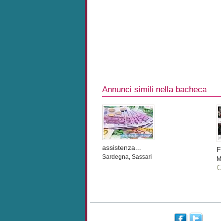
Annunci simili nella bacheca
assistenza...
F
Sardegna, Sassari
M
€