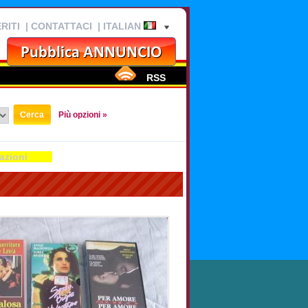
RITI
|
CONTATTACI
| ITALIAN
RSS
Più opzioni »
azioni