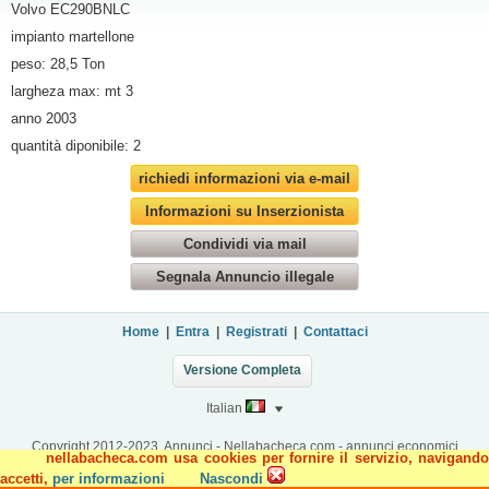
Volvo EC290BNLC
impianto martellone
peso: 28,5 Ton
largheza max: mt 3
anno 2003
quantità diponibile: 2
richiedi informazioni via e-mail
Informazioni su Inserzionista
Condividi via mail
Segnala Annuncio illegale
Home
|
Entra
|
Registrati
|
Contattaci
Versione Completa
Italian
Copyright 2012-2023, Annunci - Nellabacheca.com - annunci economici
nellabacheca.com usa cookies per fornire il servizio, navigando
accetti,
per informazioni
Nascondi