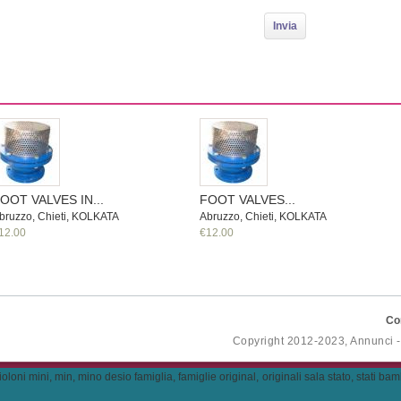
OOT VALVES IN...
FOOT VALVES...
bruzzo, Chieti, KOLKATA
Abruzzo, Chieti, KOLKATA
12.00
€12.00
Co
Copyright 2012-2023, Annunci 
mini, min, mino desio famiglia, famiglie original, originali sala stato, stati bambini