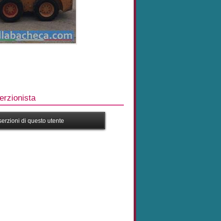
rzionista
nserzioni di questo utente