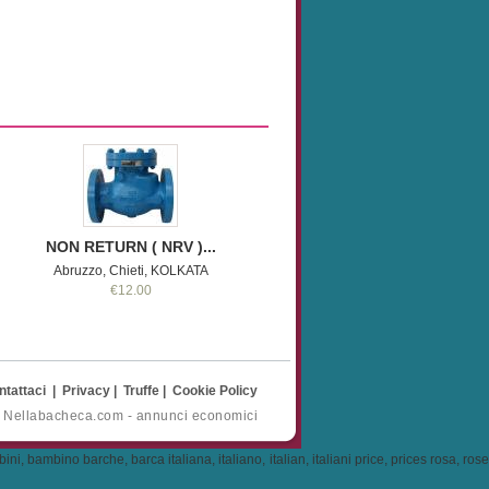
NON RETURN ( NRV )...
Abruzzo, Chieti, KOLKATA
€12.00
ntattaci
|
Privacy
|
Truffe
|
Cookie Policy
- Nellabacheca.com - annunci economici
, bambino barche, barca italiana, italiano, italian, italiani price, prices rosa, rose