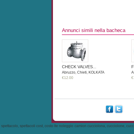
Annunci simili nella bacheca
CHECK VALVES...
F
Abruzzo, Chieti, KOLKATA
A
€12.00
€
tacolo, spettacoli cost, costo lte noleggio camion cucciolona, cucciolone, cuccioloni 