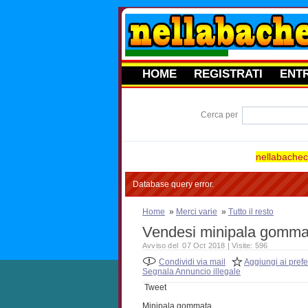
HOME
REGISTRATI
ENT
Cerca per
nellabacheca
Database query error.
Home
»
Merci varie
»
Tutto il resto
Vendesi minipala gomm
Avviso del 07 Oct 2018 | Visite: 596
Condividi via mail
Aggiungi ai prefer
Segnala Annuncio illegale
Tweet
Minipala gommata