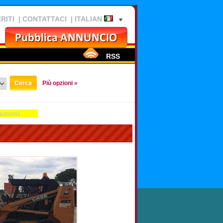
RITI
|
CONTATTACI
| ITALIAN
RSS
Più opzioni »
azioni