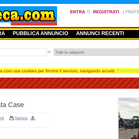
ENTRA
O
REGISTRATI
|
PREFE
RA
PUBBLICA ANNUNCIO
ANNUNCI RECENTI
in
.com usa cookies per fornire il servizio, navigando accetti.
Per Inform
ata Case
iti
Stampa