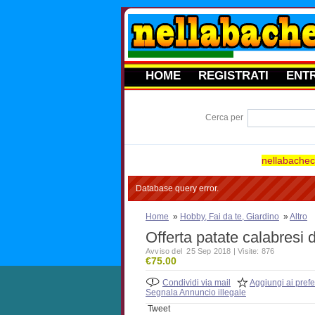
HOME
REGISTRATI
ENT
Cerca per
nellabacheca
Database query error.
Home
»
Hobby, Fai da te, Giardino
»
Altro
Offerta patate calabresi d
Avviso del 25 Sep 2018 | Visite: 876
€75.00
Condividi via mail
Aggiungi ai prefer
Segnala Annuncio illegale
Tweet