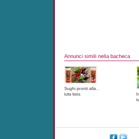
Annunci simili nella bacheca
Sughi pronti alla...
I
tutta Italia
tu