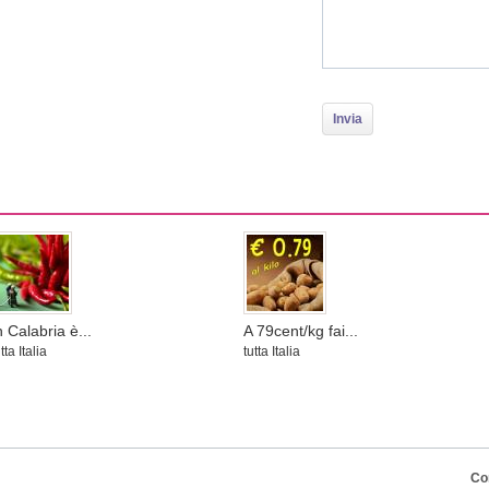
n Calabria è...
A 79cent/kg fai...
tta Italia
tutta Italia
Co