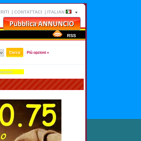
RITI
|
CONTATTACI
| ITALIAN
RSS
Più opzioni »
azioni