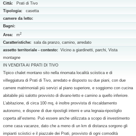
Città:
Prati di Tivo
Tipologia:
casetta
camere da letto:
Bagni:
2
Area:
m
Caratteristiche:
sala da pranzo, camino, arredato
assetto territoriale - contesto:
Vicino a giardinetti, parchi, Vista
montagne
IN VENDITA AI PRATI DI TIVO
Tipico chalet montano sito nella rinomata località sciistica e di
villeggiatura di Prati di Tivo, arredato e disposto su due piani, con due
camere matrimoniali più servizi al piano superiore, e soggiorno con cucina
abitabile più salotto provvisto di divano-letto e camino a quello inferiore.
L’abitazione, di circa 100 mq, è inoltre provvista di riscaldamento
autonomo, e dispone di due ripostigli interni e una legnaia-ripostiglio
coperta all’esterno. Può essere anche utilizzata a scopo di investimento
come casa vacanze, dato che a meno di un km di distanza sorgono gli
impianti sciistici e il piazzale dei Prati, provvisto di ogni comodità