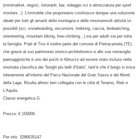
(minimarket, negozi, ristoranti, bar, noleggio sci e attrezzatura per sport
montani...). L’immobile che proponiamo costituisce dunque una soluzione
ideale per tutti gli amanti della montagna e delle innumerevoli attività ivi
possibili (sci, snowboarding, escursioni, trekking, caccia, birdwatching,
orienteering, mountain biking, free-climbing...) sia per adulti sia per tutta
la famiglia. Prati di Tivo è inoltre parte del comune di Pietracamela (TE),
che grazie al suo patrimonio storico-architettonico e alle sue meraviglie
paesaggistiche è uno dei pochi in Abruzzo ad essere stato incluso nella
rinomata classifica dei “borghi più belli d’Italia”, tant’è che il borgo si trova
interamente all’interno del Parco Nazionale del Gran Sasso e dei Monti
della Laga. Risulta altresì ben collegata con le città di Teramo, Rieti e
L’Aquila.
Classe energetica G.
Prezzo: € 150000.
Per info: 3286635147