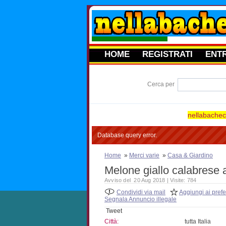
HOME
REGISTRATI
ENT
Cerca per
nellabacheca
Database query error.
Home
»
Merci varie
»
Casa & Giardino
Melone giallo calabrese 
Avviso del 20 Aug 2018 | Visite: 784
Condividi via mail
Aggiungi ai prefer
Segnala Annuncio illegale
Tweet
Città:
tutta Italia