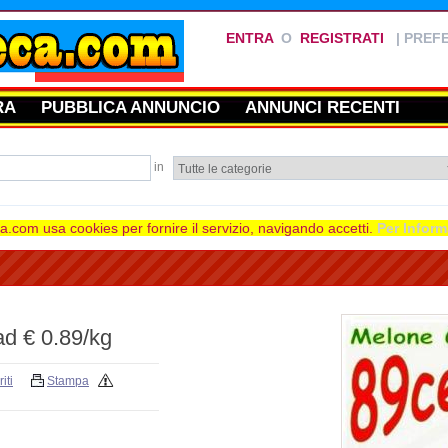
ENTRA
O
REGISTRATI
|
PREFE
RA
PUBBLICA ANNUNCIO
ANNUNCI RECENTI
in
.com usa cookies per fornire il servizio, navigando accetti.
Per Inform
ad € 0.89/kg
iti
Stampa