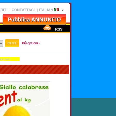
RITI
|
CONTATTACI
| ITALIAN
RSS
Più opzioni »
azioni