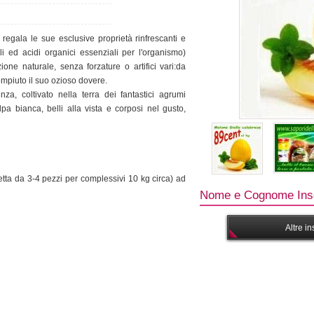
o regala le sue esclusive proprietà rinfrescanti e
ali ed acidi organici essenziali per l'organismo)
ne naturale, senza forzature o artifici vari:da
compiuto il suo ozioso dovere.
za, coltivato nella terra dei fantastici agrumi
lpa bianca, belli alla vista e corposi nel gusto,
ssetta da 3-4 pezzi per complessivi 10 kg circa) ad
Nome e Cognome Inse
Altre i