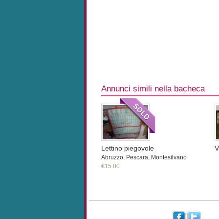
Annunci simili nella bacheca
Lettino piegovole
V
Abruzzo, Pescara, Montesilvano
€15.00