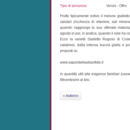
Tipo di annuncio:
Vendo - Offro
Frutto tipicamente estivo il melone giallett
salutari (ricchezza di vitamine, sali miner
quando raggiunge la sua ottimale maturazio
agosto in poi, in pratica, quando il sole ha 
Ecco la varietà Gialletto Rugoso di Cosen
calabresi, dalla intensa buccia gialla e po
proposti su
www.saporidellasibaritide.it
in quantità utili alle esigenze familiari (ca
89centesimi al kilo.
« Indietro