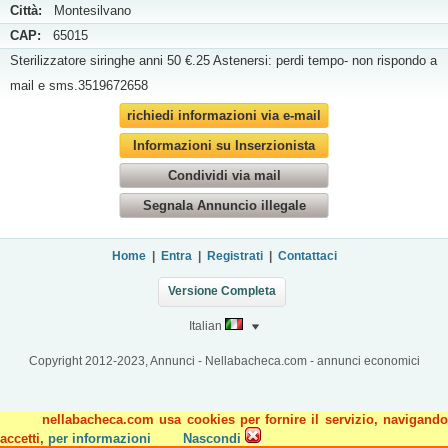
Città:
Montesilvano
CAP:
65015
Sterilizzatore siringhe anni 50 €.25 Astenersi: perdi tempo- non rispondo a
mail e sms.3519672658
richiedi informazioni via e-mail
Informazioni su Inserzionista
Condividi via mail
Segnala Annuncio illegale
Home
|
Entra
|
Registrati
|
Contattaci
Versione Completa
Italian
Copyright 2012-2023, Annunci - Nellabacheca.com - annunci economici
nellabacheca.com usa cookies per fornire il servizio, navigando
accetti,
per informazioni
Nascondi