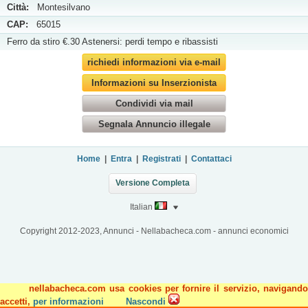
Città:
Montesilvano
CAP:
65015
Ferro da stiro €.30 Astenersi: perdi tempo e ribassisti
richiedi informazioni via e-mail
Informazioni su Inserzionista
Condividi via mail
Segnala Annuncio illegale
Home
|
Entra
|
Registrati
|
Contattaci
Versione Completa
Italian
Copyright 2012-2023, Annunci - Nellabacheca.com - annunci economici
nellabacheca.com usa cookies per fornire il servizio, navigando
accetti,
per informazioni
Nascondi