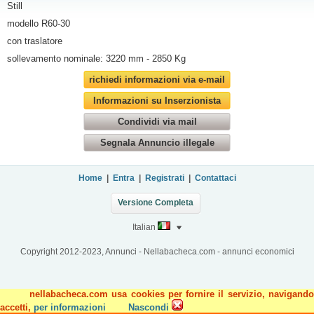
Still
modello R60-30
con traslatore
sollevamento nominale: 3220 mm - 2850 Kg
richiedi informazioni via e-mail
Informazioni su Inserzionista
Condividi via mail
Segnala Annuncio illegale
Home
|
Entra
|
Registrati
|
Contattaci
Versione Completa
Italian
Copyright 2012-2023, Annunci - Nellabacheca.com - annunci economici
nellabacheca.com usa cookies per fornire il servizio, navigando
accetti,
per informazioni
Nascondi