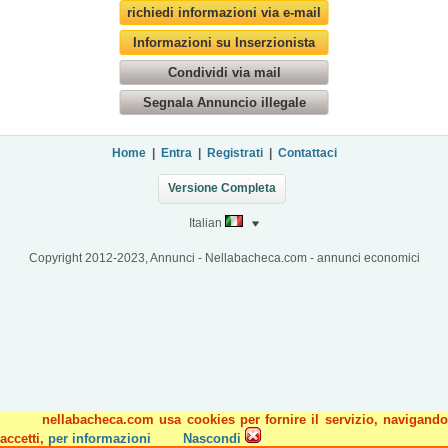
richiedi informazioni via e-mail
Informazioni su Inserzionista
Condividi via mail
Segnala Annuncio illegale
Home
|
Entra
|
Registrati
|
Contattaci
Versione Completa
Italian
Copyright 2012-2023, Annunci - Nellabacheca.com - annunci economici
nellabacheca.com usa cookies per fornire il servizio, navigando
accetti,
per informazioni
Nascondi