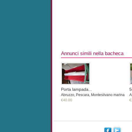
Annunci simili nella bacheca
Porta lampada...
5
Abruzzo, Pescara, Montesilvano marina
A
€40.00
€