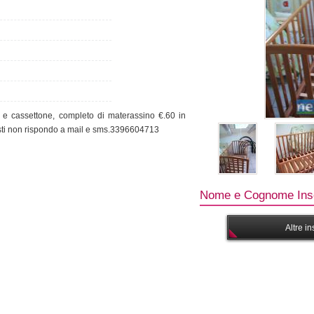
i e cassettone, completo di materassino €.60 in
isti non rispondo a mail e sms.3396604713
Nome e Cognome Inse
Altre i