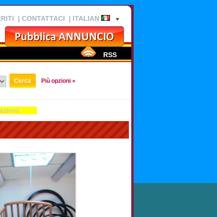
RITI
|
CONTATTACI
| ITALIAN
RSS
Più opzioni »
azioni