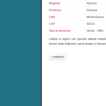
Regione:
Abruzzo
Provincia:
Pescara
Città:
Montesilvano
CAP:
65015
Tipo di annuncio:
Vendo - Offro
Lettino in legno con sponde laterali mobil
buono stato Astenersi: perdi tempo e ribass
« Indietro