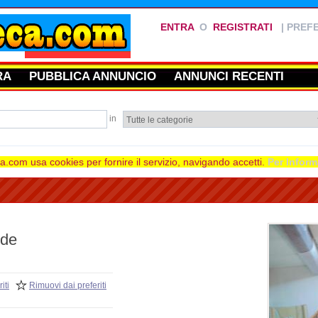
ENTRA
O
REGISTRATI
|
PREFE
RA
PUBBLICA ANNUNCIO
ANNUNCI RECENTI
in
.com usa cookies per fornire il servizio, navigando accetti.
Per Inform
nde
iti
Rimuovi dai preferiti