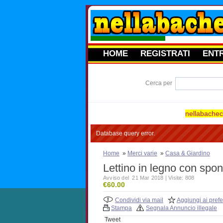
HOME
REGISTRATI
ENT
Cerca per
nellabacheca
Database query error.
Home
»
Merci varie
»
Casa & Giardino
Lettino in legno con spo
Avviso del 21 Mar 2018 | Visite: 808
€60.00
Condividi via mail
Aggiungi ai prefer
Stampa
Segnala Annuncio illegale
Tweet