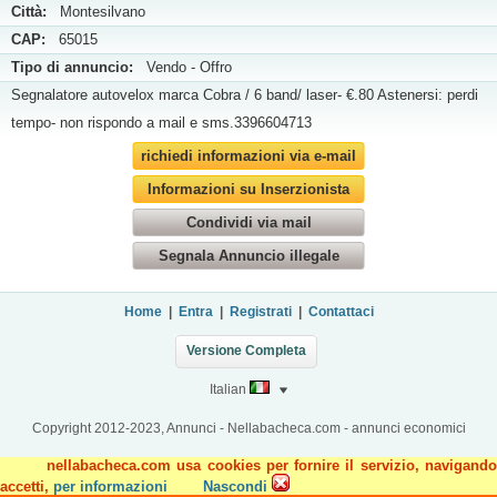
Città:
Montesilvano
CAP:
65015
Tipo di annuncio:
Vendo - Offro
Segnalatore autovelox marca Cobra / 6 band/ laser- €.80 Astenersi: perdi
tempo- non rispondo a mail e sms.3396604713
richiedi informazioni via e-mail
Informazioni su Inserzionista
Condividi via mail
Segnala Annuncio illegale
Home
|
Entra
|
Registrati
|
Contattaci
Versione Completa
Italian
Copyright 2012-2023, Annunci - Nellabacheca.com - annunci economici
nellabacheca.com usa cookies per fornire il servizio, navigando
accetti,
per informazioni
Nascondi