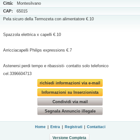
Città:
Montesilvano
CAP:
65015
Pela sicuro della Termozeta con alimentatore €.10
Spazzola elettrica x capelli €.10
Arricciacapelli Philips expressions €.7
Astenersi:perdi tempo e ribassisti- contatto solo telefonico
cel.3396604713
richiedi informazioni via e-mail
Informazioni su Inserzionista
Condividi via mail
Segnala Annuncio illegale
Home
|
Entra
|
Registrati
|
Contattaci
Versione Completa