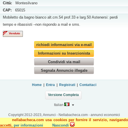
Città:
Montesilvano
CAP:
65015
Mobiletto da bagno bianco alt.cm.54 prof.33 e larg.50 Astenersi: perdi
tempo e ribassisti –non rispondo a mail e sms.
Venduto
richiedi informazioni via e-mail
Informazioni su Inserzionista
Condividi via mail
Segnala Annuncio illegale
Home
|
Entra
|
Registrati
|
Contattaci
Versione Completa
Italian
Copyright 2012-2023, Annunci - Nellabacheca.com - annunci economici
nellabacheca.com usa cookies per fornire il servizio, navigando
accetti,
per informazioni
Nascondi