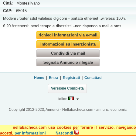
Città:
Montesilvano
CAP:
65015
Modem /router sdsl wileless digicom - portata ethernet ,wireless 150n.
€.20 Astenersi: perdi tempo e ribassisti –non rispondo a mail e sms.
richiedi informazioni via e-mail
Informazioni su Inserzionista
Condividi via mail
Segnala Annuncio illegale
Home
|
Entra
|
Registrati
|
Contattaci
Versione Completa
Italian
Copyright 2012-2023, Annunci - Nellabacheca.com - annunci economici
nellabacheca.com usa cookies per fornire il servizio, navigando
accetti,
per informazioni
Nascondi