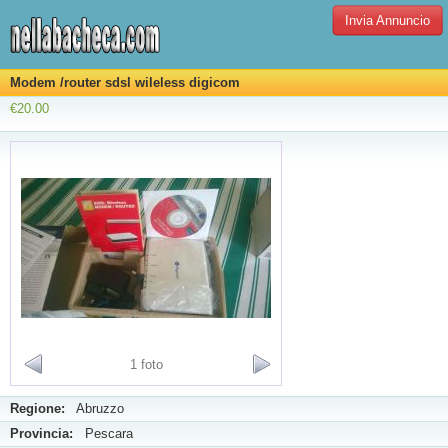
Invia Annuncio
Modem /router sdsl wileless digicom
€20.00
1 foto
Regione:
Abruzzo
Provincia:
Pescara