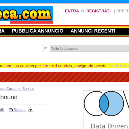
ENTRA
O
REGISTRATI
|
PREFE
RA
PUBBLICA ANNUNCIO
ANNUNCI RECENTI
in
.com usa cookies per fornire il servizio, navigando accetti.
Per Inform
avoro Customer Service
t-bound
iti
Stampa