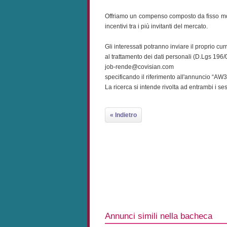
Offriamo un compenso composto da fisso molt
incentivi tra i più invitanti del mercato.
Gli interessati potranno inviare il proprio c
al trattamento dei dati personali (D.Lgs 196/0
job-rende@covisian.com
specificando il riferimento all'annuncio “AW
La ricerca si intende rivolta ad entrambi i ses
« Indietro
Annunci simili nella bacheca