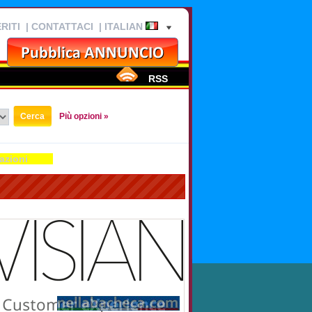
RITI
|
CONTATTACI
| ITALIAN
RSS
Più opzioni »
azioni