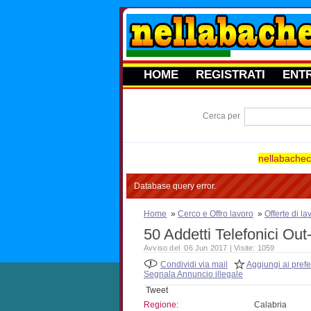
HOME
REGISTRATI
ENT
Cerca per
nellabacheca
Database query error.
Home
»
Cerco e Offro lavoro
»
Offerte di l
50 Addetti Telefonici Ou
Avviso del 06 Jun 2017 | Visite: 1059
Condividi via mail
Aggiungi ai prefer
Segnala Annuncio illegale
Tweet
Regione:
Calabria