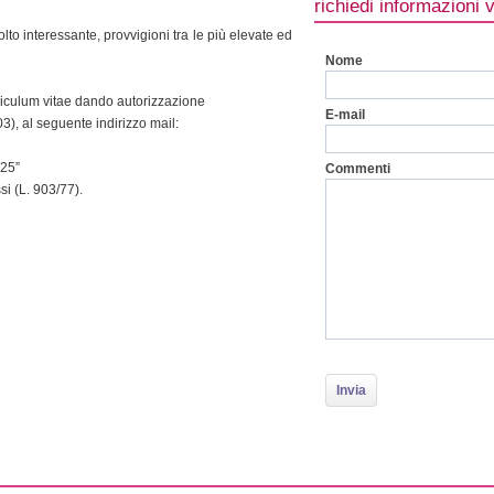
richiedi informazioni 
o interessante, provvigioni tra le più elevate ed
Nome
urriculum vitae dando autorizzazione
E-mail
3), al seguente indirizzo mail:
325”
Commenti
si (L. 903/77).