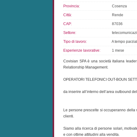
Provincia:
Cosenza
Città:
Rende
CAP:
87036
Settore:
telecomunicazi
Tipo di lavoro:
A tempo parzia
Esperienze lavorative:
1 mese
Covisian SPA è una società italiana leader
Relationship Management.
OPERATORI TELEFONICI OUT-BOUN SET
da inserire all’interno dell’area outbound del
Le persone prescelte si occuperanno della ve
clienti.
Siamo alla ricerca di persone solari, motivate
e con ottime attitudini alla vendita.