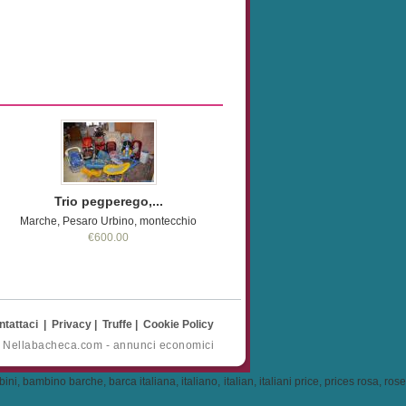
Trio pegperego,...
Marche, Pesaro Urbino, montecchio
€600.00
ntattaci
|
Privacy
|
Truffe
|
Cookie Policy
- Nellabacheca.com - annunci economici
, bambino barche, barca italiana, italiano, italian, italiani price, prices rosa, rose