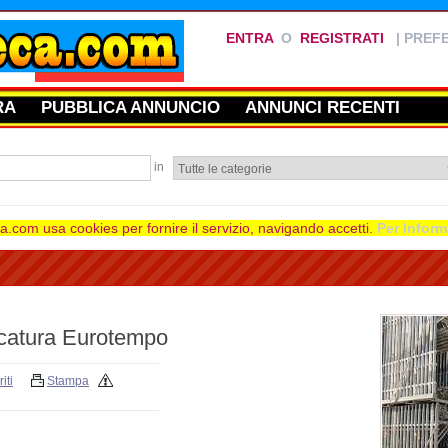
ENTRA
O
REGISTRATI
|
PREFE
RA
PUBBLICA ANNUNCIO
ANNUNCI RECENTI
in
.com usa cookies per fornire il servizio, navigando accetti.
Per Inform
lcatura Eurotempo
iti
Stampa