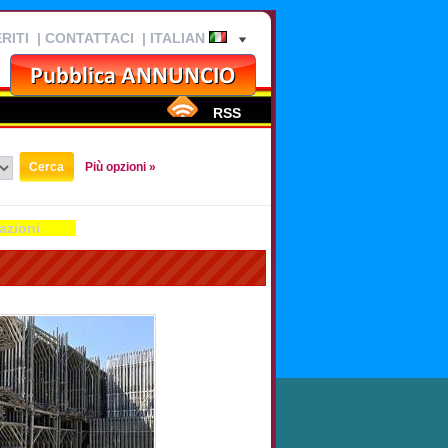
RITI
|
CONTATTACI
| ITALIAN
RSS
Più opzioni »
azioni