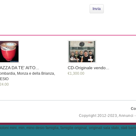
AZZA DA TE' AITO...
CD-Originale vendo...
ombardia, Monza e della Brianza,
€1,300.00
ESIO
24.00
Co
Copyright 2012-2023, Annunci 
mini, min, mino desio famiglia, famiglie original, originali sala stato, stati bambini