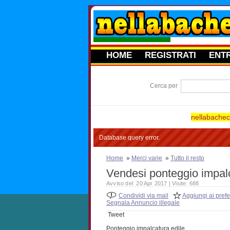
HOME
REGISTRATI
ENT
Cerca per
nellabacheca
Database query error.
Home
»
Merci varie
»
Tutto il resto
Vendesi ponteggio impa
Avviso del 20 Apr 2017 | Visite: 688
Condividi via mail
Aggiungi ai prefer
Segnala Annuncio illegale
Tweet
Ponteggio impalcatura edile