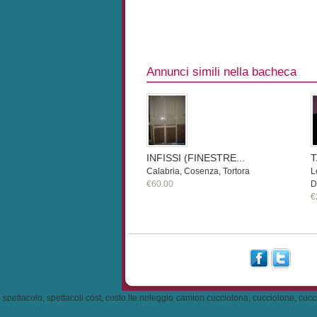
Annunci simili nella bacheca
INFISSI (FINESTRE...
T
Calabria, Cosenza, Tortora
L
€60.00
D
€
tacolo, spettacoli cost, costo lte noleggio camion cucciolona, cucciolone, cuccioloni 