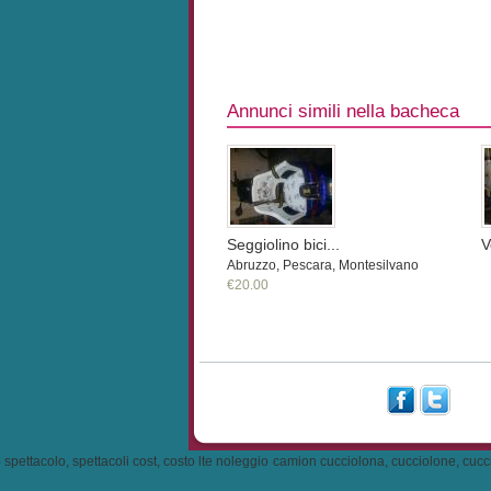
Annunci simili nella bacheca
Seggiolino bici...
V
Abruzzo, Pescara, Montesilvano
€20.00
tacolo, spettacoli cost, costo lte noleggio camion cucciolona, cucciolone, cuccioloni 