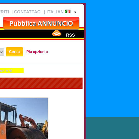
RITI
|
CONTATTACI
| ITALIAN
RSS
Più opzioni »
azioni