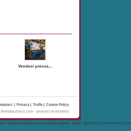
Vendesi pressa...
ntattaci
|
Privacy
|
Truffe
|
Cookie Policy
- Nellabacheca.com - annunci economici
, bambino barche, barca italiana, italiano, italian, italiani price, prices rosa, rose