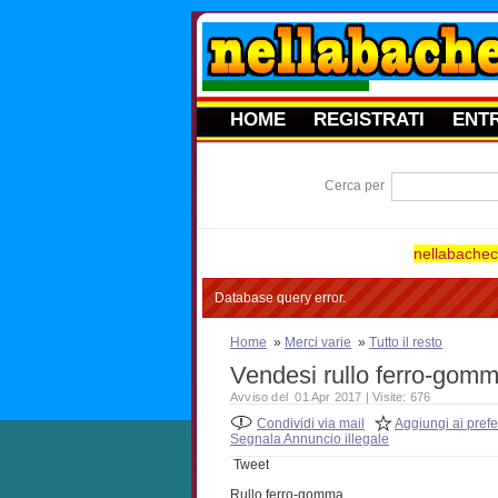
HOME
REGISTRATI
ENT
Cerca per
nellabacheca
Database query error.
Home
»
Merci varie
»
Tutto il resto
Vendesi rullo ferro-gomma
Avviso del 01 Apr 2017 | Visite: 676
Condividi via mail
Aggiungi ai prefer
Segnala Annuncio illegale
Tweet
Rullo ferro-gomma