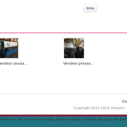
endesi cesoia...
Vendesi pressa...
Co
Copyright 2012-2023, Annunci 
mini, min, mino desio famiglia, famiglie original, originali sala stato, stati bambini