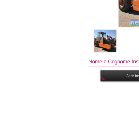
Nome e Cognome Inse
Altre i