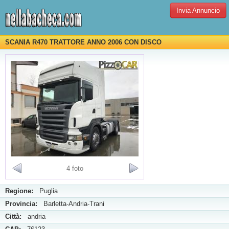
Invia Annuncio
SCANIA R470 TRATTORE ANNO 2006 CON DISCO
4 foto
Regione:
Puglia
Provincia:
Barletta-Andria-Trani
Città:
andria