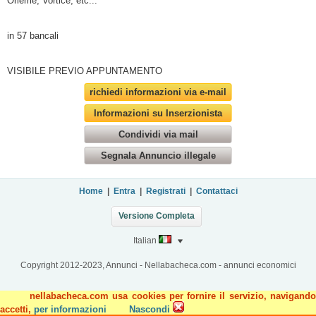
Orieme, Vortice, etc...
in 57 bancali
VISIBILE PREVIO APPUNTAMENTO
richiedi informazioni via e-mail
Informazioni su Inserzionista
Condividi via mail
Segnala Annuncio illegale
Home
|
Entra
|
Registrati
|
Contattaci
Versione Completa
Italian
Copyright 2012-2023, Annunci - Nellabacheca.com - annunci economici
nellabacheca.com usa cookies per fornire il servizio, navigando
accetti,
per informazioni
Nascondi