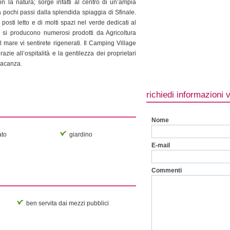
on la natura; sorge infatti al centro di un’ampia
a pochi passi dalla splendida spiaggia di Sfinale.
posti letto e di molti spazi nel verde dedicati al
io si producono numerosi prodotti da Agricoltura
l mare vi sentirete rigenerati. Il Camping Village
ie all’ospitalità e la gentilezza dei proprietari
vacanza.
richiedi informazioni 
Nome
to
giardino
E-mail
Commenti
ben servita dai mezzi pubblici