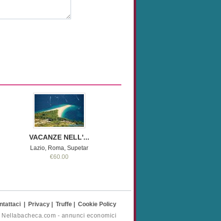
VACANZE NELL'...
Lazio, Roma, Supetar
€60.00
ntattaci
|
Privacy
|
Truffe
|
Cookie Policy
- Nellabacheca.com - annunci economici