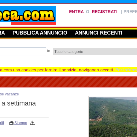
ENTRA
O
REGISTRATI
|
PREFE
RA
PUBBLICA ANNUNCIO
ANNUNCI RECENTI
in
.com usa cookies per fornire il servizio, navigando accetti.
Per Inform
se vacanze
o a settimana
iti
Stampa