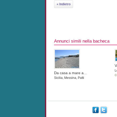
« Indietro
Annunci simili nella bacheca
V
L
Da casa a mare a...
€
Sicilia, Messina, Patti