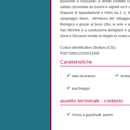
piacevole e rilassante, a diretto contatto c
vallata circondata da boschi e vigneti ed è 
Dispone di Appartamenti e Villini da 2, 4, 6 
campeggio libero . All'interno del Villagg
Biologica e grazie al buon cibo, al sole e a
San Michele è a conduzione famigliare e graz
Anna e Giovanni vivrete al meglio la vostra 
Codice Identificativo Struttura (CIS):
FG071060122S0015400
Caratteristiche
sala da pranzo
arreda
parcheggio
assetto territoriale - contesto
Vicino a giardinetti, parchi