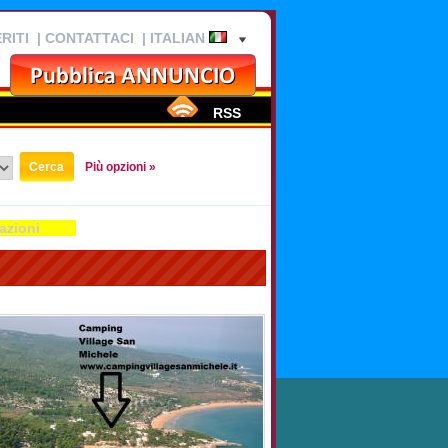
RITI
|
CONTATTACI
| ITALIAN
RSS
Più opzioni »
azioni