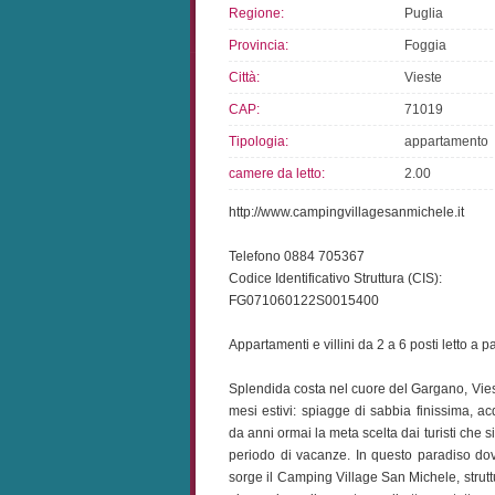
Regione:
Puglia
Provincia:
Foggia
Città:
Vieste
CAP:
71019
Tipologia:
appartamento
camere da letto:
2.00
http://www.campingvillagesanmichele.it
Telefono 0884 705367
Codice Identificativo Struttura (CIS):
FG071060122S0015400
Appartamenti e villini da 2 a 6 posti letto a p
Splendida costa nel cuore del Gargano, Vies
mesi estivi: spiagge di sabbia finissima, ac
da anni ormai la meta scelta dai turisti che 
periodo di vacanze. In questo paradiso dove
sorge il Camping Village San Michele, struttu