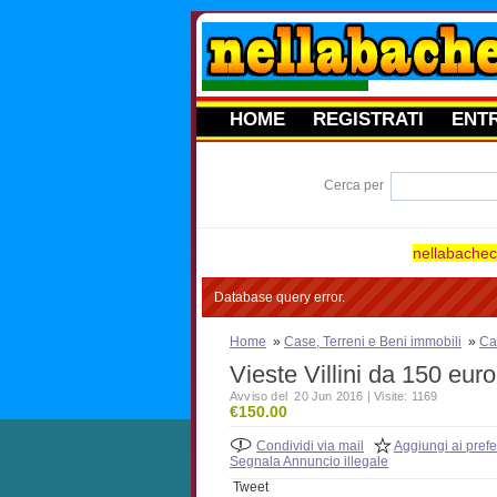
HOME
REGISTRATI
ENT
Cerca per
nellabacheca
Database query error.
Home
»
Case, Terreni e Beni immobili
»
Ca
Vieste Villini da 150 eur
Avviso del 20 Jun 2016 | Visite: 1169
€150.00
Condividi via mail
Aggiungi ai prefer
Segnala Annuncio illegale
Tweet