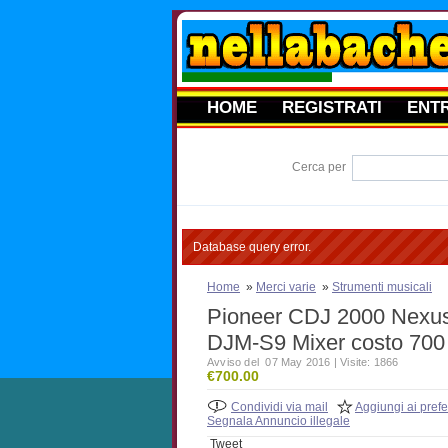
HOME
REGISTRATI
ENT
Cerca per
Database query error.
Home
»
Merci varie
»
Strumenti musicali
Pioneer CDJ 2000 Nexus 
DJM-S9 Mixer costo 700
Avviso del 07 May 2016 | Visite: 1866
€700.00
Condividi via mail
Aggiungi ai prefer
Segnala Annuncio illegale
Tweet