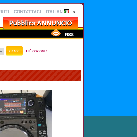
RITI
|
CONTATTACI
| ITALIAN
RSS
Più opzioni »