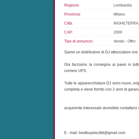
Regione:
Lombardia
Provincia:
Milano
Città:
INGHILTERRA,
CAP:
2000
Tipo di annuncio:
Vendo - Offro
Siamo un distributore di DJ attrezzature c
Ora facciamo la consegna ai paesi in tut
corriere UPS.
Tutte le apparecchiature DJ sono nuovi, origi
completa e viene fornito con 2 anni di garan
acquirente interessato dovrebbe contattarci 
E - mail: bestbuyelectltd@gmail.com