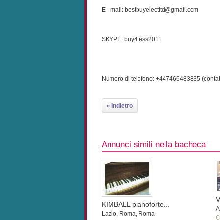
E - mail: bestbuyelectltd@gmail.com
SKYPE: buy4less2011
Numero di telefono: +447466483835 (contat
« Indietro
Annunci simili nella bacheca
V
KIMBALL pianoforte...
A
Lazio, Roma, Roma
€