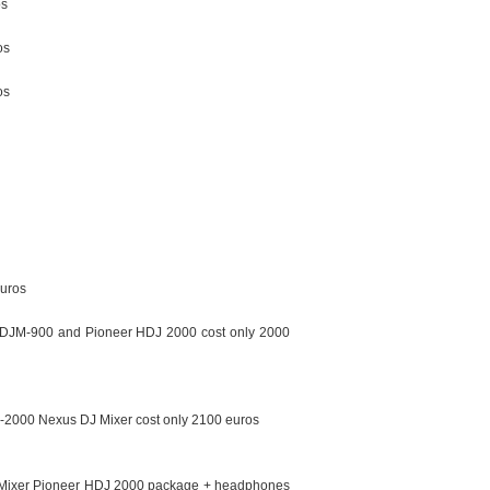
os
os
os
euros
DJM-900 and Pioneer HDJ 2000 cost only 2000
2000 Nexus DJ Mixer cost only 2100 euros
ixer Pioneer HDJ 2000 package + headphones