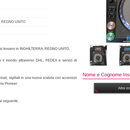
 REGNO UNITO
he si trovano in INGHILTERRA, REGNO UNITO.
to il mondo attraverso DHL, FEDEX e servizi di
Nome e Cognome Inse
nali, sigillati in una nuova scatola con accessori
zia Pioneer.
Altre i
al seguente: