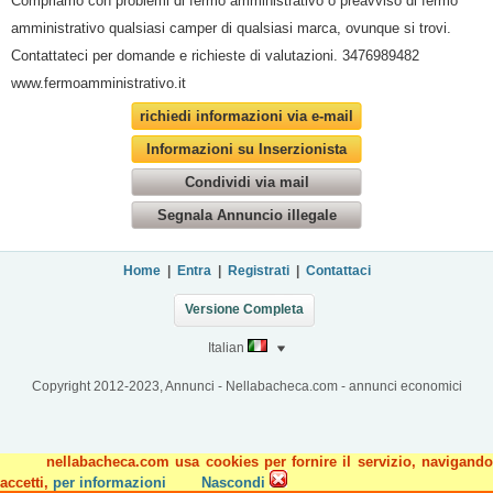
Compriamo con problemi di fermo amministrativo o preavviso di fermo
amministrativo qualsiasi camper di qualsiasi marca, ovunque si trovi.
Contattateci per domande e richieste di valutazioni. 3476989482
www.fermoamministrativo.it
richiedi informazioni via e-mail
Informazioni su Inserzionista
Condividi via mail
Segnala Annuncio illegale
Home
|
Entra
|
Registrati
|
Contattaci
Versione Completa
Italian
Copyright 2012-2023, Annunci - Nellabacheca.com - annunci economici
nellabacheca.com usa cookies per fornire il servizio, navigando
accetti,
per informazioni
Nascondi