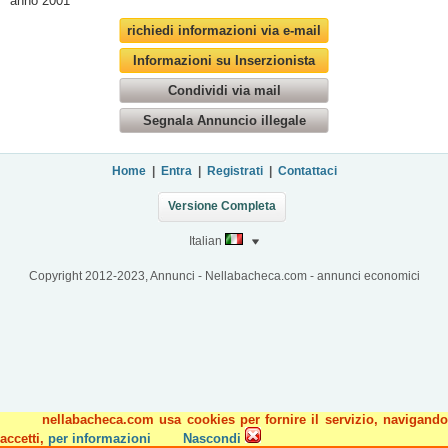
anno 2001
richiedi informazioni via e-mail
Informazioni su Inserzionista
Condividi via mail
Segnala Annuncio illegale
Home
|
Entra
|
Registrati
|
Contattaci
Versione Completa
Italian
Copyright 2012-2023, Annunci - Nellabacheca.com - annunci economici
nellabacheca.com usa cookies per fornire il servizio, navigando
accetti,
per informazioni
Nascondi