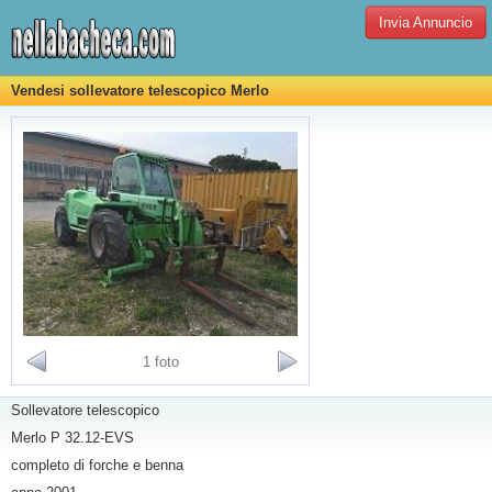
Invia Annuncio
Vendesi sollevatore telescopico Merlo
1 foto
Sollevatore telescopico
Merlo P 32.12-EVS
completo di forche e benna