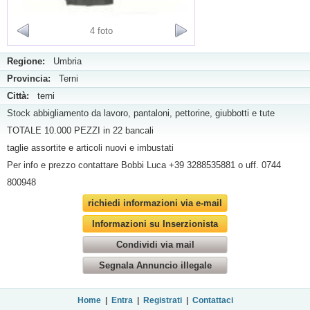
4 foto
Regione:
Umbria
Provincia:
Terni
Città:
terni
Stock abbigliamento da lavoro, pantaloni, pettorine, giubbotti e tute
TOTALE 10.000 PEZZI in 22 bancali
taglie assortite e articoli nuovi e imbustati
Per info e prezzo contattare Bobbi Luca +39 3288535881 o uff. 0744
800948
richiedi informazioni via e-mail
Informazioni su Inserzionista
Condividi via mail
Segnala Annuncio illegale
Home
|
Entra
|
Registrati
|
Contattaci