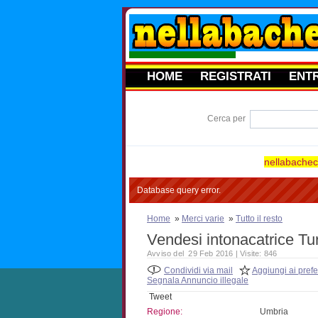
HOME
REGISTRATI
ENT
Cerca per
nellabacheca
Database query error.
Home
»
Merci varie
»
Tutto il resto
Vendesi intonacatrice Tu
Avviso del 29 Feb 2016 | Visite: 846
Condividi via mail
Aggiungi ai prefer
Segnala Annuncio illegale
Tweet
Regione:
Umbria