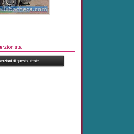
rzionista
nserzioni di questo utente