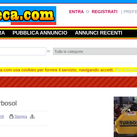
ENTRA
O
REGISTRATI
|
PREFE
RA
PUBBLICA ANNUNCIO
ANNUNCI RECENTI
in
.com usa cookies per fornire il servizio, navigando accetti.
Per Inform
rbosol
iti
Stampa