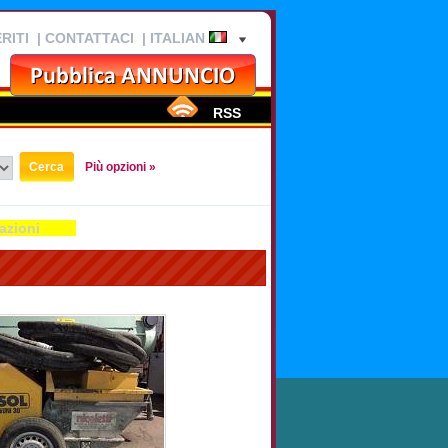
RITI
|
CONTATTACI
| ITALIAN
RSS
Più opzioni »
azioni