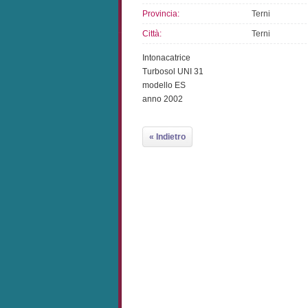
Provincia:
Terni
Città:
Terni
Intonacatrice
Turbosol UNI 31
modello ES
anno 2002
« Indietro