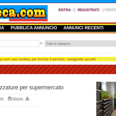
ENTRA
O
REGISTRATI
|
PREFE
RA
PUBBLICA ANNUNCIO
ANNUNCI RECENTI
in
.com usa cookies per fornire il servizio, navigando accetti.
Per Inform
rezzature per supermercato
iti
Stampa