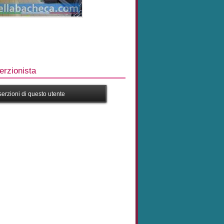
rzionista
nserzioni di questo utente