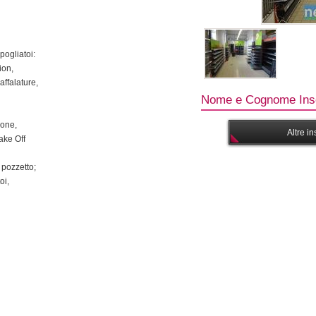
pogliatoi:
ion,
affalature,
Nome e Cognome Inse
ione,
Altre i
ake Off
 pozzetto;
oi,