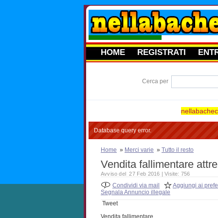
HOME
REGISTRATI
ENT
Cerca per
nellabacheca
Database query error.
Home
»
Merci varie
»
Tutto il resto
Vendita fallimentare att
Avviso del 27 Feb 2016 | Visite: 756
Condividi via mail
Aggiungi ai prefer
Segnala Annuncio illegale
Tweet
Vendita fallimentare