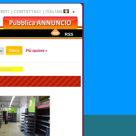
RITI
|
CONTATTACI
| ITALIAN
RSS
Più opzioni »
azioni