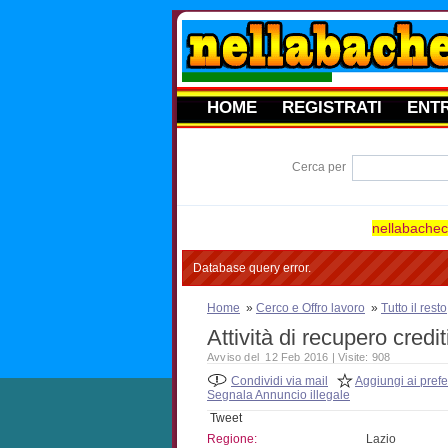
HOME
REGISTRATI
ENT
Cerca per
nellabacheca
Database query error.
Home
»
Cerco e Offro lavoro
»
Tutto il resto
Attività di recupero credit
Avviso del 12 Feb 2016 | Visite: 908
Condividi via mail
Aggiungi ai prefer
Segnala Annuncio illegale
Tweet
Regione:
Lazio