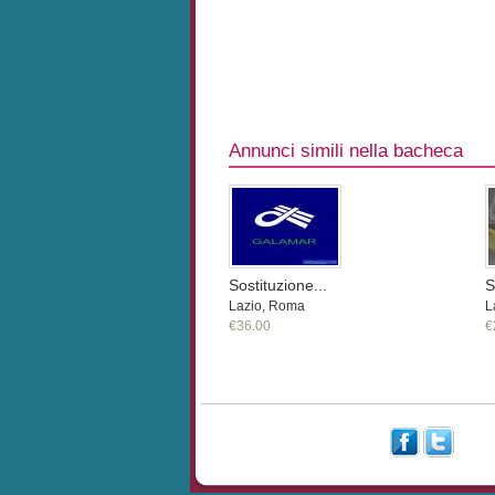
Annunci simili nella bacheca
Sostituzione...
S
Lazio, Roma
L
€36.00
€