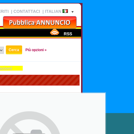
RITI
|
CONTATTACI
| ITALIAN
RSS
Più opzioni »
azioni