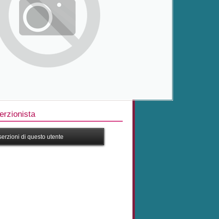
rzionista
nserzioni di questo utente