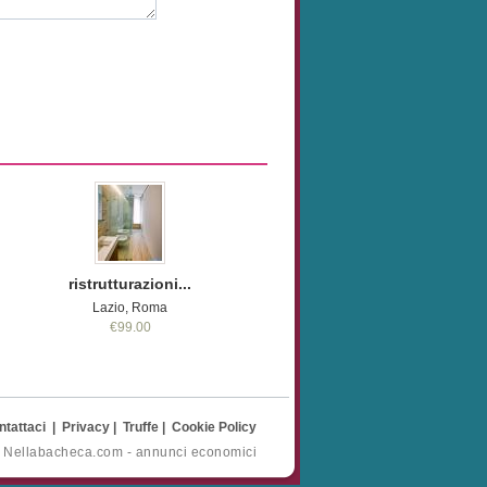
ristrutturazioni...
Lazio, Roma
€99.00
ntattaci
|
Privacy
|
Truffe
|
Cookie Policy
- Nellabacheca.com - annunci economici