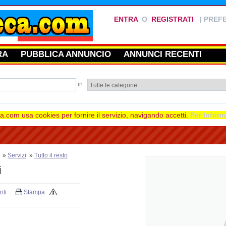
ENTRA
O
REGISTRATI
|
PREFE
RA
PUBBLICA ANNUNCIO
ANNUNCI RECENTI
in
.com usa cookies per fornire il servizio, navigando accetti.
Per Inform
»
Servizi
»
Tutto il resto
i
iti
Stampa