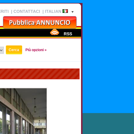
RITI
|
CONTATTACI
| ITALIAN
RSS
Più opzioni »