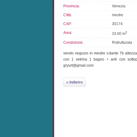
Provincia:
Venezia
Città:
mestre
CAP:
30174
Area:
2
33.00 m
Condizione:
Ristrutturata
vendo negozio in mestre v.dante 7b altezza
con 1 vetrina 1 bagno + anti con sotto
gryurt@gmail.com
« Indietro