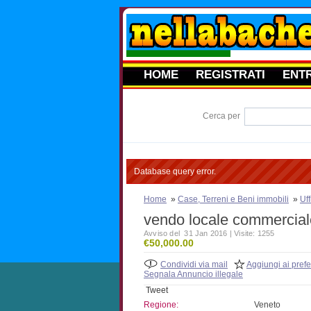
HOME
REGISTRATI
ENT
Cerca per
Database query error.
Home
»
Case, Terreni e Beni immobili
»
Uf
vendo locale commercial
Avviso del 31 Jan 2016 | Visite: 1255
€50,000.00
Condividi via mail
Aggiungi ai prefer
Segnala Annuncio illegale
Tweet
Regione:
Veneto