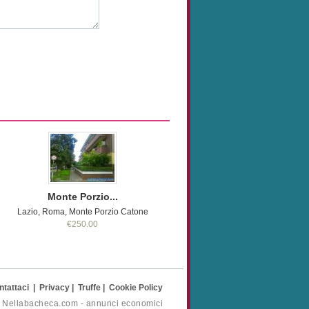
Monte Porzio...
Lazio, Roma, Monte Porzio Catone
€250.00
ntattaci
|
Privacy
|
Truffe
|
Cookie Policy
- Nellabacheca.com - annunci economici