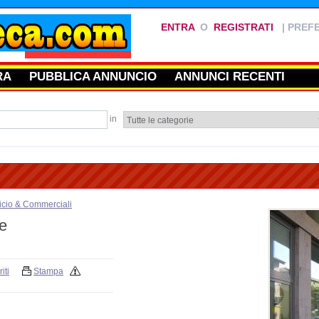
ENTRA
O
REGISTRATI
|
PREFE
RA
PUBBLICA ANNUNCIO
ANNUNCI RECENTI
in
ficio & Commerciali
e
iti
Stampa