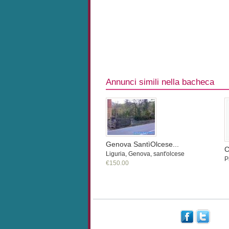
Annunci simili nella bacheca
Genova SantìOlcese...
C
Liguria, Genova, sant'olcese
P
€150.00